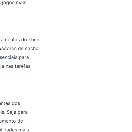
s jogos mais
rramentas do hhnn
padores de cache,
senciais para
ia nas tarefas
entes dos
is. Seja para
hamento de
alidades mais