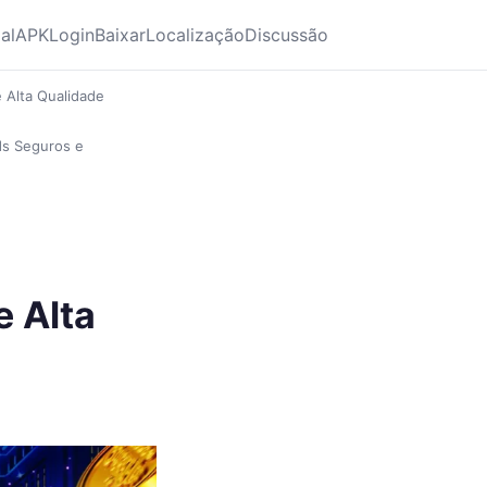
ial
APK
Login
Baixar
Localização
Discussão
 Alta Qualidade
ds Seguros e
e Alta