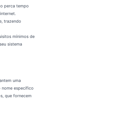
ão perca tempo
nternet.
e, trazendo
isitos mínimos de
seu sistema
arantem uma
 o nome específico
ios, que fornecem