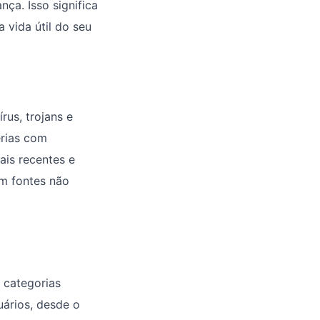
nça. Isso significa
 vida útil do seu
us, trojans e
erias com
ais recentes e
em fontes não
 categorias
uários, desde o