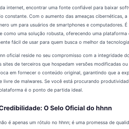
da internet, encontrar uma fonte confiável para baixar soft
io constante. Com o aumento das ameaças cibernéticas, a
úmero um para usuários de smartphones e computadores. É 
e como uma solução robusta, oferecendo uma plataforma c
nte fácil de usar para quem busca o melhor da tecnologia 
hnn oficial reside no seu compromisso com a integridade d
s sites de terceiros que hospedam versões modificadas ou
foca em fornecer o conteúdo original, garantindo que a ex
a e livre de malwares. Se você está procurando produtividad
plataforma é o ponto de partida ideal.
redibilidade: O Selo Oficial do hhnn
” não é apenas um rótulo no hhnn; é uma promessa de quali